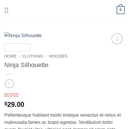
Skip
0
to
content
Add to
wishlist
HOME
/
CLOTHING
/
HOODIES
Ninja Silhouette
Rated
5
4
29.00
$
out of 5
based on
Pellentesque habitant morbi tristique senectus et netus et
customer
ratings
malesuada fames ac turpis egestas. Vestibulum tortor