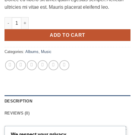
ultricies mi vitae est. Mauris placerat eleifend leo.
Woo Album #1 quantity
ADD TO CART
Categories:
Albums
,
Music
DESCRIPTION
REVIEWS (0)
Pellentesque habitant morbi tristique senectus et netus et
We respect your privacy