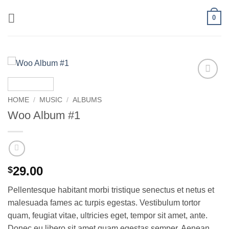
Skip
0
to
content
Add to
wishlist
HOME
/
MUSIC
/
ALBUMS
Woo Album #1
29.00
$
Pellentesque habitant morbi tristique senectus et netus et
malesuada fames ac turpis egestas. Vestibulum tortor
quam, feugiat vitae, ultricies eget, tempor sit amet, ante.
Donec eu libero sit amet quam egestas semper. Aenean